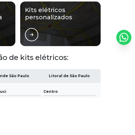
Instalações industrializadas
Kits elétricos
a
personalizados
Instalações prediais industrializadas
Insumos elétricos para obras
Kit acabamento
 de kits elétricos:
Kit acabamento elétrico
Kit acabamento elétrico pronto para
nde São Paulo
Litoral de São Paulo
instalação
uci
Centro
Kit acabamento industrializado
Pari
Kit acabamento para construtoras
Buarque
Kit acabamento pré montado