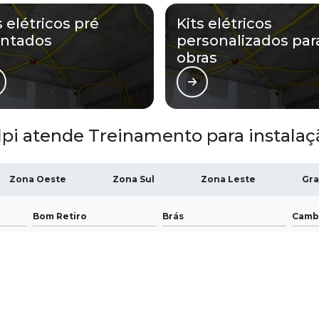
s elétricos pré
Kits elétricos
ntados
personalizados par
obras
pi atende Treinamento para instalação
Zona Oeste
Zona Sul
Zona Leste
Gra
Bom Retiro
Brás
Camb
Glicério
Liberdade
Luz
Santa Efigênia
Sé
Vila 