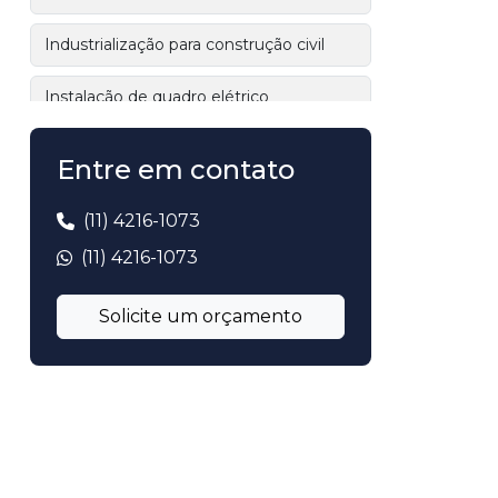
Industrialização para construção civil
Instalação de quadro elétrico
Instalação elétrica
Entre em contato
Instalação elétrica industrializada
(11) 4216-1073
Instalação elétrica integrada a kits
(11) 4216-1073
industrializados
Solicite um orçamento
Instalação elétrica para obras
Instalação elétrica para obras
residenciais
Instalação elétrica pronta para obra