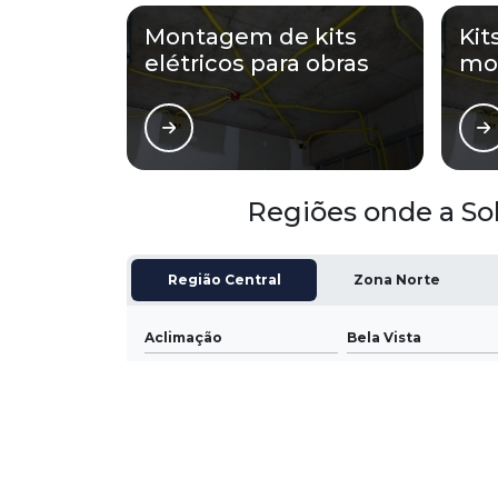
Montagem de kits
Kit
elétricos para obras
mo
Regiões onde a Sol
Região Central
Zona Norte
Aclimação
Bela Vista
Consolação
Higienópolis
República
Santa Cecília